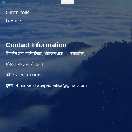
Older polls
Results
Contact Information
भिमसेनथापा गाउँपालिका, भीमसेनथापा -५ ,खाञ्चोक,
गोरखा, गण्डकी, नेपाल ।
फोन:-९८५६०१००४५
इमेल :
-bhimsenthapagaupalika@gmail.com