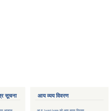
्र सूचना
आय व्यय विवरण
त्र आव्हान
आ.व.२०७६/०७७ को आय ब्याय विवरण