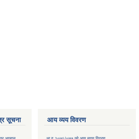
्र सूचना
आय व्यय विवरण
त्र आव्हान
आ.व.२०७६/०७७ को आय ब्याय विवरण