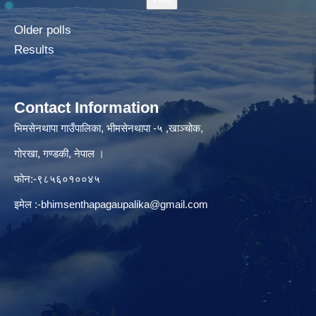
Older polls
Results
Contact Information
भिमसेनथापा गाउँपालिका, भीमसेनथापा -५ ,खाञ्चोक,
गोरखा, गण्डकी, नेपाल ।
फोन:-९८५६०१००४५
इमेल :
-bhimsenthapagaupalika@gmail.com