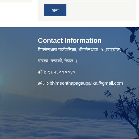
अन्य
Contact Information
भिमसेनथापा गाउँपालिका, भीमसेनथापा -५ ,खाञ्चोक,
गोरखा, गण्डकी, नेपाल ।
फोन:-९८५६०१००४५
इमेल :
-bhimsenthapagaupalika@gmail.com