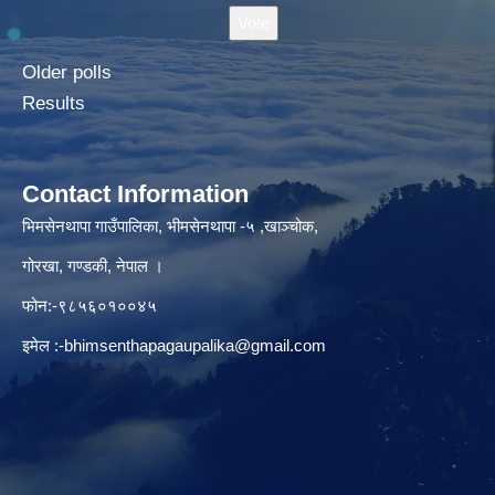
Older polls
Results
Contact Information
भिमसेनथापा गाउँपालिका, भीमसेनथापा -५ ,खाञ्चोक,
गोरखा, गण्डकी, नेपाल ।
फोन:-९८५६०१००४५
इमेल :
-bhimsenthapagaupalika@gmail.com