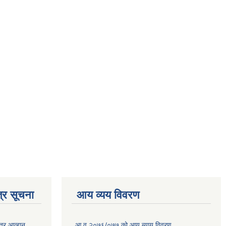
्र सूचना
आय व्यय विवरण
त्र आव्हान
आ.व.२०७६/०७७ को आय ब्याय विवरण