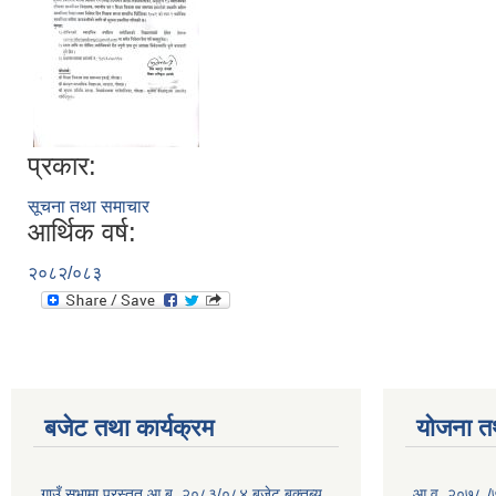
प्रकार:
सूचना तथा समाचार
आर्थिक वर्ष:
२०८२/०८३
बजेट तथा कार्यक्रम
योजना त
गाउँ सभामा प्रस्तुत आ.ब. २०८३/०८४ बजेट बक्तब्य
आ.व. २०७८ /७९