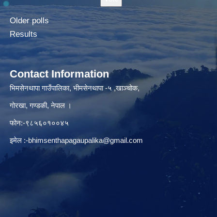
Older polls
Results
Contact Information
भिमसेनथापा गाउँपालिका, भीमसेनथापा -५ ,खाञ्चोक,
गोरखा, गण्डकी, नेपाल ।
फोन:-९८५६०१००४५
इमेल :
-bhimsenthapagaupalika@gmail.com