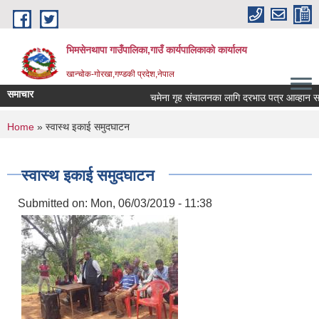
Skip to main content
भिमसेनथापा गाउँपालिका,गाउँ कार्यपालिकाकाे कार्यालय
खान्चोक-गाेरखा,गण्डकी प्रदेश,नेपाल
समाचार
चमेना गृह संचालनका लागि दरभाउ पत्र आव्हान सम्बन
You are here
Home
» स्वास्थ इकाई समुदघाटन
स्वास्थ इकाई समुदघाटन
Submitted on:
Mon, 06/03/2019 - 11:38