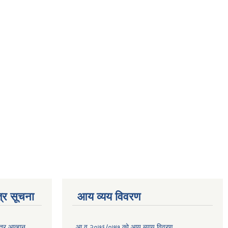
्र सूचना
आय व्यय विवरण
त्र आव्हान
आ.व.२०७६/०७७ को आय ब्याय विवरण