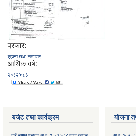
प्रकार:
सूचना तथा समाचार
आर्थिक वर्ष:
२०८२/०८३
बजेट तथा कार्यक्रम
योजना त
गाउँ सभामा प्रस्तुत आ.ब. २०८३/०८४ बजेट बक्तब्य
आ.व. २०७८ /७९