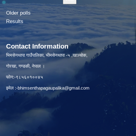
Older polls
Results
Contact Information
भिमसेनथापा गाउँपालिका, भीमसेनथापा -५ ,खाञ्चोक,
गोरखा, गण्डकी, नेपाल ।
फोन:-९८५६०१००४५
इमेल :
-bhimsenthapagaupalika@gmail.com