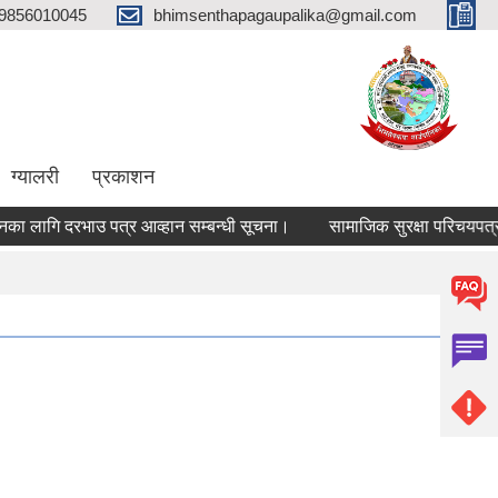
9856010045
bhimsenthapagaupalika@gmail.com
ग्यालरी
प्रकाशन
लागि दरभाउ पत्र आव्हान सम्बन्धी सूचना।
सामाजिक सुरक्षा परिचयपत्र नव