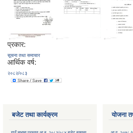
प्रकार:
सूचना तथा समाचार
आर्थिक वर्ष:
२०८२/०८३
बजेट तथा कार्यक्रम
योजना त
गाउँ सभामा प्रस्तुत आ.ब. २०८३/०८४ बजेट बक्तब्य
आ.व. २०७८ /७९