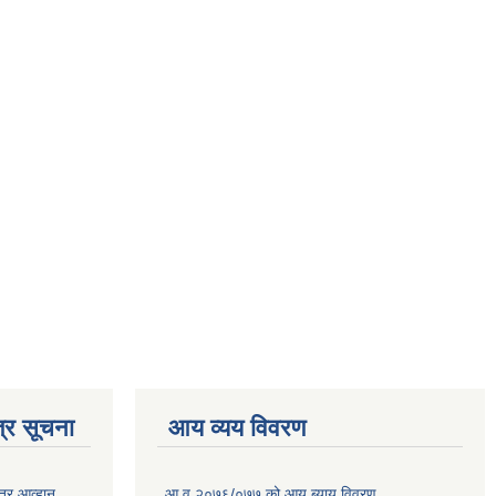
्र सूचना
आय व्यय विवरण
त्र आव्हान
आ.व.२०७६/०७७ को आय ब्याय विवरण