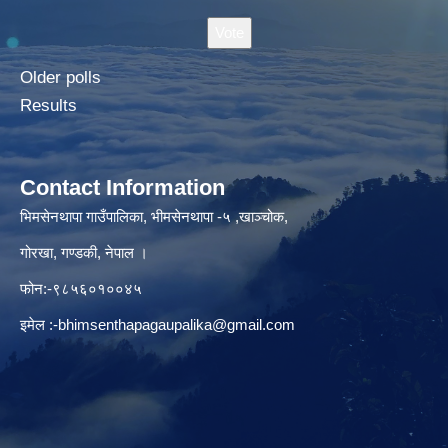
Older polls
Results
Contact Information
भिमसेनथापा गाउँपालिका, भीमसेनथापा -५ ,खाञ्चोक,
गोरखा, गण्डकी, नेपाल ।
फोन:-९८५६०१००४५
इमेल :
-bhimsenthapagaupalika@gmail.com