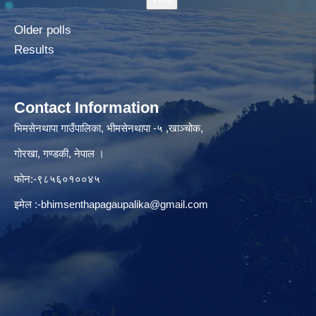
Older polls
Results
Contact Information
भिमसेनथापा गाउँपालिका, भीमसेनथापा -५ ,खाञ्चोक,
गोरखा, गण्डकी, नेपाल ।
फोन:-९८५६०१००४५
इमेल :
-bhimsenthapagaupalika@gmail.com