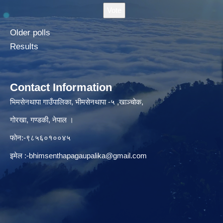
Older polls
Results
Contact Information
भिमसेनथापा गाउँपालिका, भीमसेनथापा -५ ,खाञ्चोक,
गोरखा, गण्डकी, नेपाल ।
फोन:-९८५६०१००४५
इमेल :
-bhimsenthapagaupalika@gmail.com