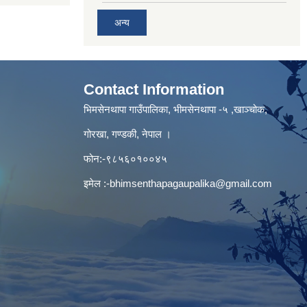
अन्य
Contact Information
भिमसेनथापा गाउँपालिका, भीमसेनथापा -५ ,खाञ्चोक,
गोरखा, गण्डकी, नेपाल ।
फोन:-९८५६०१००४५
इमेल :
-bhimsenthapagaupalika@gmail.com