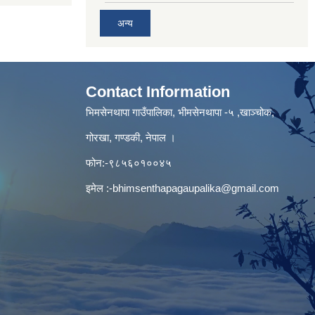
अन्य
Contact Information
भिमसेनथापा गाउँपालिका, भीमसेनथापा -५ ,खाञ्चोक,
गोरखा, गण्डकी, नेपाल ।
फोन:-९८५६०१००४५
इमेल :
-bhimsenthapagaupalika@gmail.com