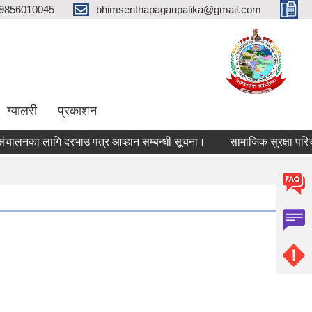
9856010045
bhimsenthapagaupalika@gmail.com
ग्यालरी
प्रकाशन
लनका लागि दरभाउ पत्र आव्हान सम्बन्धी सूचना।
सामाजिक सुरक्षा परिचयपत