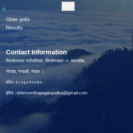
Older polls
Results
Contact Information
भिमसेनथापा गाउँपालिका, भीमसेनथापा -५ ,खाञ्चोक,
गोरखा, गण्डकी, नेपाल ।
फोन:-९८५६०१००४५
इमेल :
-bhimsenthapagaupalika@gmail.com