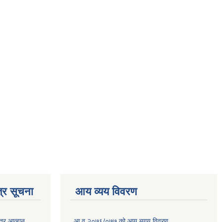
्र सूचना
आय व्यय विवरण
त्र आव्हान
आ.व.२०७६/०७७ को आय ब्याय विवरण