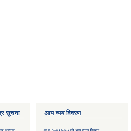
्र सूचना
आय व्यय विवरण
त्र आव्हान
आ.व.२०७६/०७७ को आय ब्याय विवरण