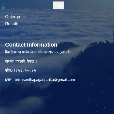
Older polls
Results
Contact Information
भिमसेनथापा गाउँपालिका, भीमसेनथापा -५ ,खाञ्चोक,
गोरखा, गण्डकी, नेपाल ।
फोन:-९८५६०१००४५
इमेल :
-bhimsenthapagaupalika@gmail.com