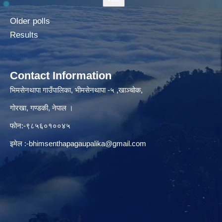
Older polls
Results
Contact Information
भिमसेनथापा गाउँपालिका, भीमसेनथापा -५ ,खाञ्चोक,
गोरखा, गण्डकी, नेपाल ।
फोन:-९८५६०१००४५
इमेल :
-bhimsenthapagaupalika@gmail.com