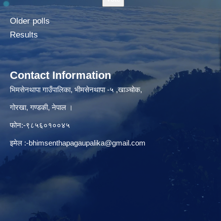
Older polls
Results
Contact Information
भिमसेनथापा गाउँपालिका, भीमसेनथापा -५ ,खाञ्चोक,
गोरखा, गण्डकी, नेपाल ।
फोन:-९८५६०१००४५
इमेल :
-bhimsenthapagaupalika@gmail.com