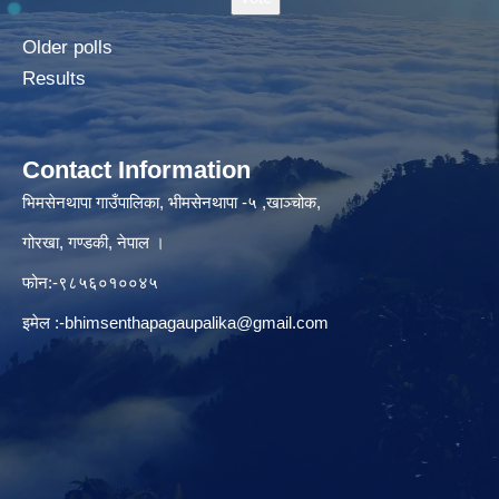
Older polls
Results
Contact Information
भिमसेनथापा गाउँपालिका, भीमसेनथापा -५ ,खाञ्चोक,
गोरखा, गण्डकी, नेपाल ।
फोन:-९८५६०१००४५
इमेल :
-bhimsenthapagaupalika@gmail.com