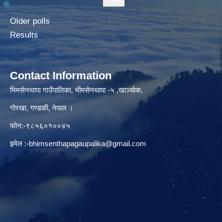
Older polls
Results
Contact Information
भिमसेनथापा गाउँपालिका, भीमसेनथापा -५ ,खाञ्चोक,
गोरखा, गण्डकी, नेपाल ।
फोन:-९८५६०१००४५
इमेल :
-bhimsenthapagaupalika@gmail.com