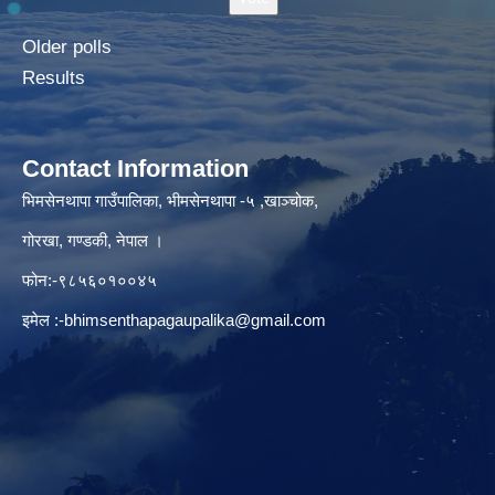
Older polls
Results
Contact Information
भिमसेनथापा गाउँपालिका, भीमसेनथापा -५ ,खाञ्चोक,
गोरखा, गण्डकी, नेपाल ।
फोन:-९८५६०१००४५
इमेल :
-bhimsenthapagaupalika@gmail.com