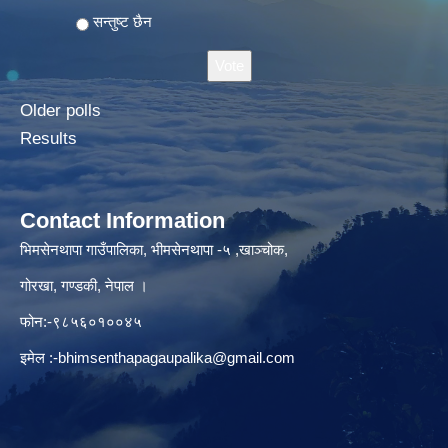
सन्तुष्ट छैन
Older polls
Results
Contact Information
भिमसेनथापा गाउँपालिका, भीमसेनथापा -५ ,खाञ्चोक,
गोरखा, गण्डकी, नेपाल ।
फोन:-९८५६०१००४५
इमेल :
-bhimsenthapagaupalika@gmail.com